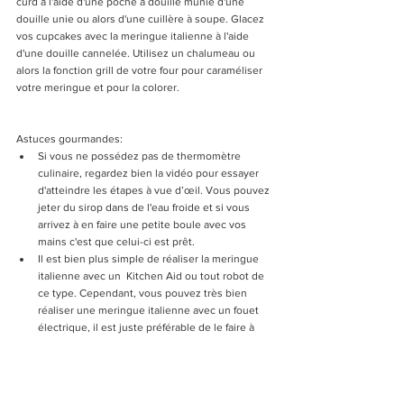
curd à l'aide d'une poche à douille munie d'une 
douille unie ou alors d'une cuillère à soupe. Glacez 
vos cupcakes avec la meringue italienne à l'aide 
d'une douille cannelée. Utilisez un chalumeau ou 
alors la fonction grill de votre four pour caraméliser 
votre meringue et pour la colorer. 
Astuces gourmandes: 
Si vous ne possédez pas de thermomètre 
culinaire, regardez bien la vidéo pour essayer 
d'atteindre les étapes à vue d’œil. Vous pouvez 
jeter du sirop dans de l'eau froide et si vous 
arrivez à en faire une petite boule avec vos 
mains c'est que celui-ci est prêt.   
Il est bien plus simple de réaliser la meringue 
italienne avec un  Kitchen Aid ou tout robot de 
ce type. Cependant, vous pouvez très bien 
réaliser une meringue italienne avec un fouet 
électrique, il est juste préférable de le faire à 
deux: une personne s'occupe de battre les 
œufs et l'autre s'occupe du sirop.  
Vos cupcakes se conserveront 4-5 jours au 
réfrigérateur. 