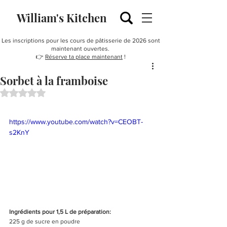
William's Kitchen
Les inscriptions pour les cours de pâtisserie de 2026 sont
maintenant ouvertes.
👉
Réserve ta place maintenant
!
Sorbet à la framboise
Noté NaN étoiles sur 5.
https://www.youtube.com/watch?v=CEOBT-
s2KnY
Ingrédients pour 1,5 L de préparation: 
225 g de sucre en poudre