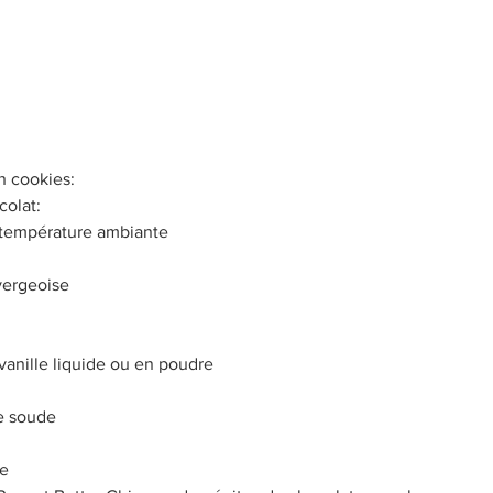
Petit-déjeuner
Brownies
À base de fruits
R
nement
Pain et Brioches
h cookies:
colat:
 température ambiante
vergeoise
e vanille liquide ou en poudre
de soude
re