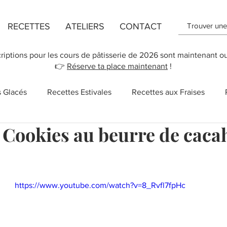
RECETTES
ATELIERS
CONTACT
criptions pour les cours de pâtisserie de 2026 sont maintenant o
👉
Réserve ta place maintenant
!
s Glacés
Recettes Estivales
Recettes aux Fraises
Cookies au beurre de caca
ttes de Flans
Recette de Cookies
Recettes aux Pomm
r 5.
 des Mères
New York
Recettes Vegan
Cupcakes
https://www.youtube.com/watch?v=8_Rvfl7fpHc
Salé
Sucreries
Recettes rapides
Chocolat