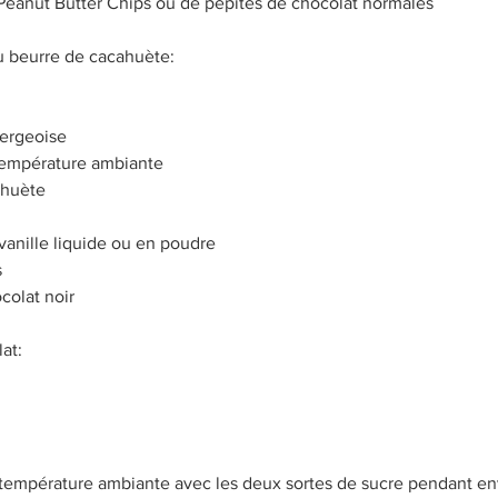
Peanut Butter Chips ou de pépites de chocolat normales
u beurre de cacahuète:
vergeoise
température ambiante
ahuète
e vanille liquide ou en poudre
s
colat noir
at:
 température ambiante avec les deux sortes de sucre pendant env