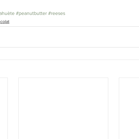
ahuète
#peanutbutter
#reeses
colat