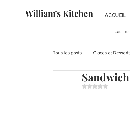
William's Kitchen
ACCUEIL
Les ins
Tous les posts
Glaces et Dessert
Sandwich 
Fondants au chocolat
Rece
Noté NaN étoiles su
Recettes à la Pistache
Fête
Layer Cakes
Pies & Tartes