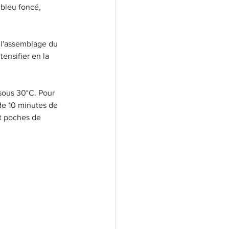
 bleu foncé, 
ecette micro-ondes
e l'assemblage du 
tensifier en la 
 sous 30°C. Pour 
de 10 minutes de 
et poches de 