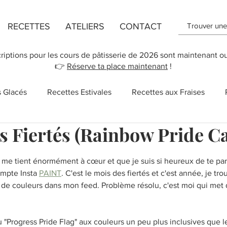
RECETTES
ATELIERS
CONTACT
criptions pour les cours de pâtisserie de 2026 sont maintenant o
👉
Réserve ta place maintenant
!
s Glacés
Recettes Estivales
Recettes aux Fraises
s Fiertés (Rainbow Pride C
ttes de Flans
Recette de Cookies
Recettes aux Pomm
r 5.
i me tient énormément à cœur et que je suis si heureux de te par
ompte Insta 
 des Mères
PAINT
New York
. C'est le mois des fiertés et c'est année, je tro
Recettes Vegan
Cupcakes
e couleurs dans mon feed. Problème résolu, c'est moi qui met d
Salé
Sucreries
Recettes rapides
Chocolat
u "Progress Pride Flag" aux couleurs un peu plus inclusives que l