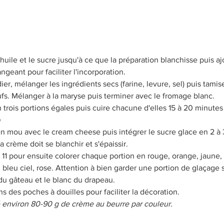
'huile et le sucre jusqu'à ce que la préparation blanchisse puis a
ngeant pour faciliter l'incorporation. 
er, mélanger les ingrédients secs (farine, levure, sel) puis tamise
fs. Mélanger à la maryse puis terminer avec le fromage blanc.
n trois portions égales puis cuire chacune d'elles 15 à 20 minutes
 
en mou avec le cream cheese puis intégrer le sucre glace en 2 à 3
 crème doit se blanchir et s'épaissir. 
 11 pour ensuite colorer chaque portion en rouge, orange, jaune, 
n, bleu ciel, rose. Attention à bien garder une portion de glaçage 
du gâteau et le blanc du drapeau. 
ns des poches à douilles pour faciliter la décoration. 
isé environ 80-90 g de crème au beurre par couleur. 