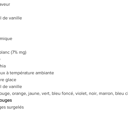
aveur 
l de vanille 
imique 
blanc (7% mg)
 
hia 
ux à température ambiante 
re glace 
l de vanille 
ouge, orange, jaune, vert, bleu foncé, violet, noir, marron, bleu c
rouges 
ges surgelés