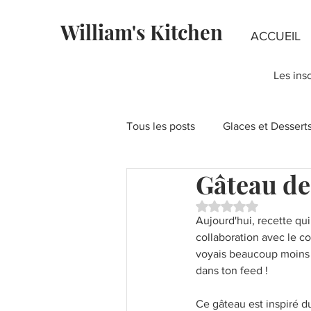
William's Kitchen
ACCUEIL
Les ins
Tous les posts
Glaces et Dessert
Gâteau de
Fondants au chocolat
Rece
Noté NaN étoiles su
Aujourd'hui, recette qu
Recettes à la Pistache
collaboration avec le c
Fête
voyais beaucoup moins d
dans ton feed ! 
Layer Cakes
Pies & Tartes
Ce gâteau est inspiré d