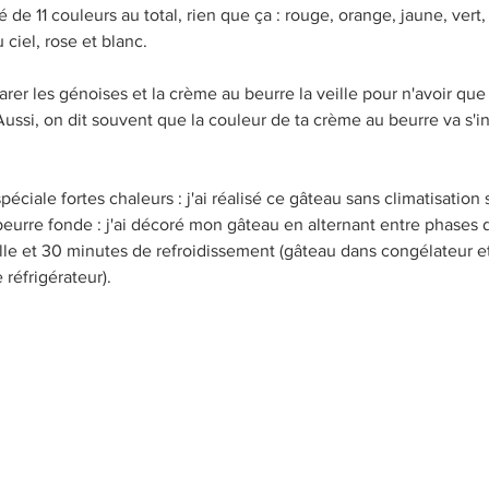
é de 11 couleurs au total, rien que ça : rouge, orange, jaune, vert,
 ciel, rose et blanc. 
Petit-déjeuner
Brownies
À base de fruits
R
arer les génoises et la crème au beurre la veille pour n'avoir qu
 Aussi, on dit souvent que la couleur de ta crème au beurre va s'in
 
nement
Pain et Brioches
péciale fortes chaleurs : j'ai réalisé ce gâteau sans climatisation
beurre fonde : j'ai décoré mon gâteau en alternant entre phases 
uille et 30 minutes de refroidissement (gâteau dans congélateur 
réfrigérateur). 