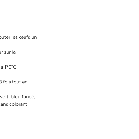
jouter les œufs un 
r sur la 
 à 170°C. 
 fois tout en 
vert, bleu foncé, 
sans colorant 