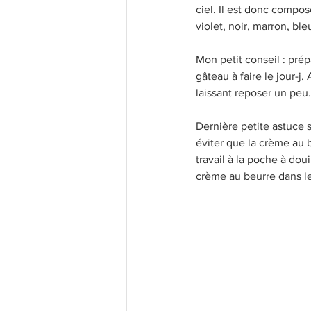
ciel. Il est donc compos
violet, noir, marron, bleu
Les bases
Recettes légères
Mon petit conseil : prép
gâteau à faire le jour-j.
Recettes Populaires
laissant reposer un peu.
Confi
Dernière petite astuce s
éviter que la crème au 
travail à la poche à do
crème au beurre dans le 