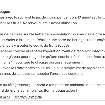
 rouges
ges avec le sucre et le jus de citron pendant 5 à 10 minutes : le co
ans les fruits. Réserver au frais avant utilisation. 
 de génoise sur l'assiette de présentation : couvrir d'une grosse
et étaler à la spatule. Réaliser une sorte de barrage sur les côtés
ule) puis y ajouter le coulis de fruits rouges. 
xième couche et répéter l'opération avant de recouvrir intégra
ler le gâteau pour ne garder qu'une couche très fine de crème au
u moins 1h pour que le glaçage durcisse légèrement. 
el avec les différentes couleurs. Le plus simple est de regarder la
 près de soi pour se rappeler l'ordre des couleurs.
 au réfrigérateur puis sortir à température ambiante quelques m
nd de la chaleur ambiante. Bonne dégustation ! 
tivales
Recettes Instagram