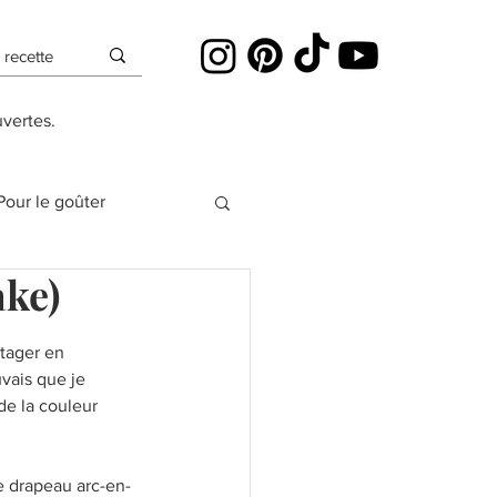
uvertes.
Pour le goûter
ake)
es
tager en 
uvais que je 
Cheesecakes
e la couleur 
Pâte à sucre
e drapeau arc-en-