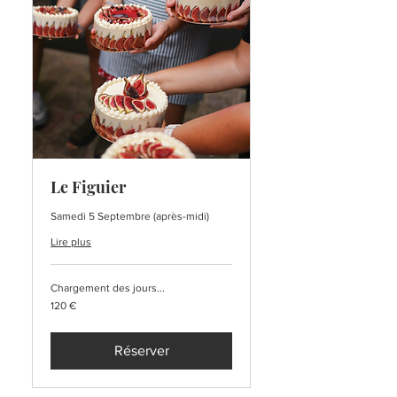
Le Figuier
Samedi 5 Septembre (après-midi)
Lire plus
Chargement des jours...
120
120 €
euros
Réserver