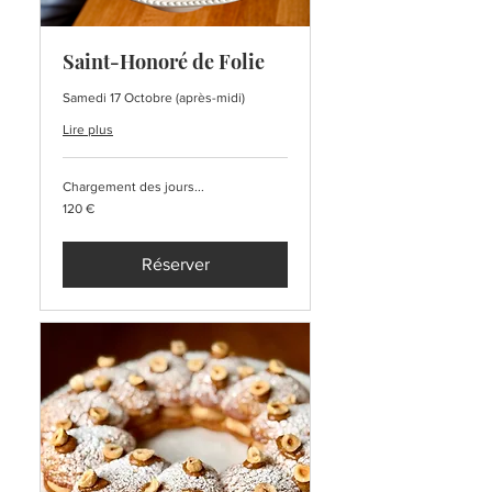
Saint-Honoré de Folie
Samedi 17 Octobre (après-midi)
Lire plus
Chargement des jours...
120
120 €
euros
Réserver