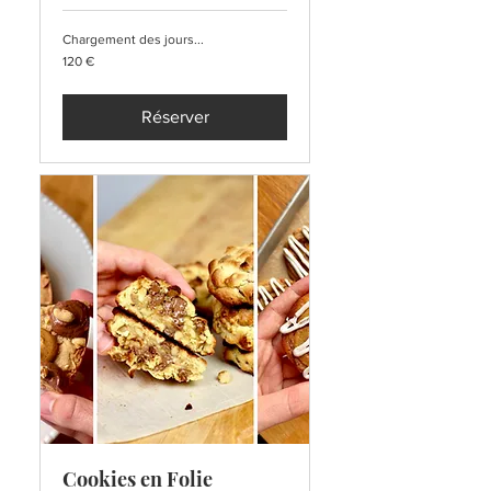
Chargement des jours...
120
120 €
euros
Réserver
Cookies en Folie