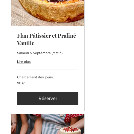
Flan Pâtissier et Praliné
Vanille
Samedi 5 Septembre (matin)
Lire plus
Chargement des jours...
90
90 €
euros
Réserver