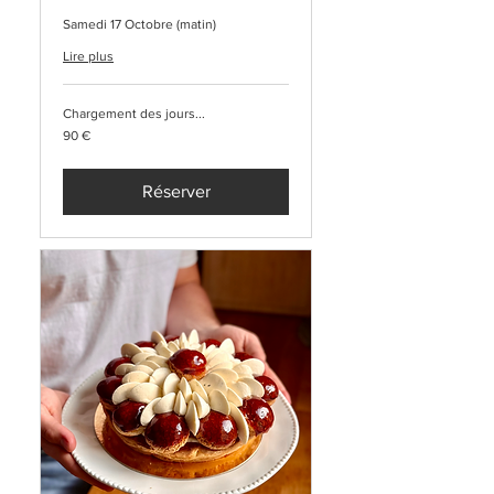
Samedi 17 Octobre (matin)
Lire plus
Chargement des jours...
90
90 €
euros
Réserver