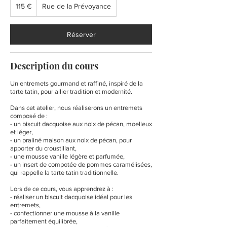
euros
115 €
Rue de la Prévoyance
Réserver
Description du cours
Un entremets gourmand et raffiné, inspiré de la
tarte tatin, pour allier tradition et modernité.
Dans cet atelier, nous réaliserons un entremets
composé de :
- un biscuit dacquoise aux noix de pécan, moelleux
et léger,
- un praliné maison aux noix de pécan, pour
apporter du croustillant,
- une mousse vanille légère et parfumée,
- un insert de compotée de pommes caramélisées,
qui rappelle la tarte tatin traditionnelle.
Lors de ce cours, vous apprendrez à :
- réaliser un biscuit dacquoise idéal pour les
entremets,
- confectionner une mousse à la vanille
parfaitement équilibrée,