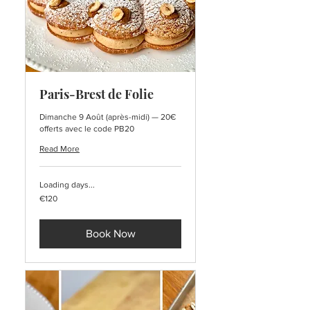
Paris-Brest de Folie
Dimanche 9 Août (après-midi) — 20€
offerts avec le code PB20
Read More
Loading days...
120
€120
euros
Book Now