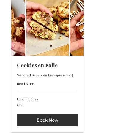
Cookies en Folie
Vendredi 4 Septembre (après-midi)
Read More
Loading days...
90
€90
euros
Book Now