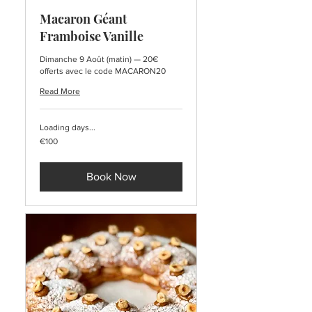
Macaron Géant
Framboise Vanille
Dimanche 9 Août (matin) — 20€
offerts avec le code MACARON20
Read More
Loading days...
100
€100
euros
Book Now