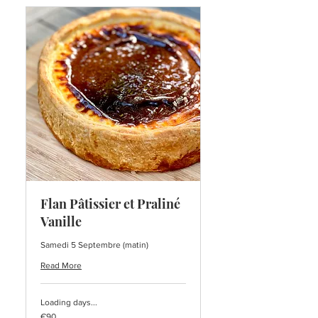
Flan Pâtissier et Praliné
Vanille
Samedi 5 Septembre (matin)
Read More
Loading days...
90
€90