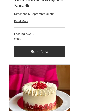
Noisette
Dimanche 6 Septembre (matin)
Read More
Loading days...
105
€105
euros
Book Now