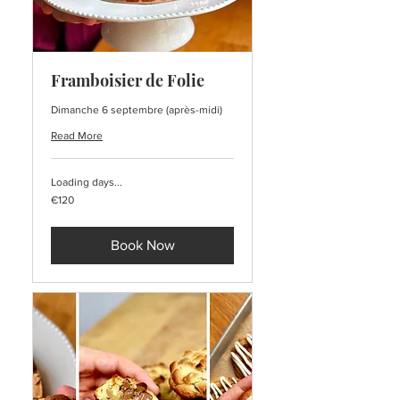
Framboisier de Folie
Dimanche 6 septembre (après-midi)
Read More
Loading days...
120
€120
euros
Book Now