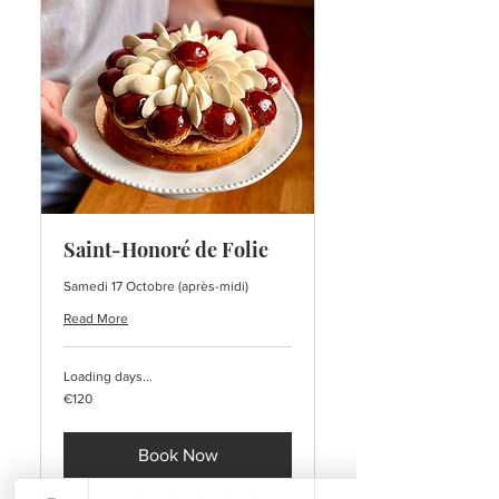
Saint-Honoré de Folie
Samedi 17 Octobre (après-midi)
Read More
Loading days...
120
€120
euros
Book Now