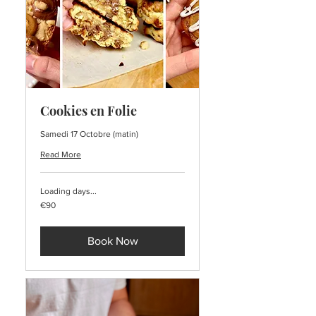
Cookies en Folie
Samedi 17 Octobre (matin)
Read More
Loading days...
90
€90
euros
Book Now