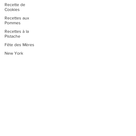
Recette de
Cookies
Recettes aux
Pommes
Recettes à la
Pistache
Fête des Mères
New York
Recettes Vegan
Cupcakes
William's
Cheesecakes
Kitchen
Layer Cakes
Pies & Tartes
Les cours de Pâtisserie
FAQ
Salé
Contact
CGV - CGU
Sucreries
Recettes rapides
Chocolat
© William LEON - 2025