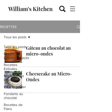
William's Kitchen
RECETTES
Tous les posts
Tous les posts
Gâteau au chocolat au
micro-ondes
Glaces et
Desserts Glacés
Recettes
Estivales
Cheesecake au Micro-
Recettes aux
Ondes
Fraises
Pour le goûter
Fondants au
chocolat
Recettes de
Flans