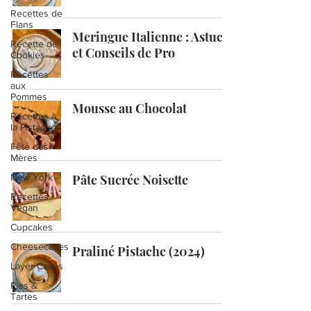
Recettes de
Flans
Meringue Italienne : Astuces
Recette de
et Conseils de Pro
Cookies
Recettes
aux
Pommes
Mousse au Chocolat
Recettes à
la Pistache
Fête des
Mères
New York
Pâte Sucrée Noisette
Recettes
Vegan
Cupcakes
Cheesecakes
Praliné Pistache (2024)
Layer Cakes
Pies &
Tartes