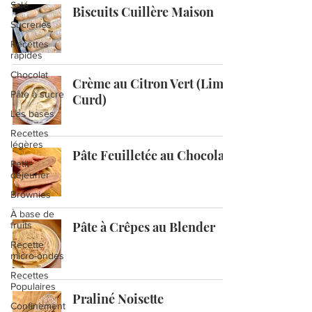
Salé
Biscuits Cuillère Maison
Sucreries
Recettes
rapides
Chocolat
Crème au Citron Vert (Lime
Pâte à sucre
Curd)
Les bases
Recettes
légères
Pâte Feuilletée au Chocolat
Petit-
déjeuner
Brownies
À base de
Pâte à Crêpes au Blender
fruits
Recette
micro-ondes
Recettes
Populaires
Praliné Noisette
Confinement