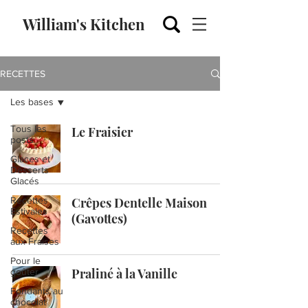
William's Kitchen
RECETTES
Les bases
Tous les
Le Fraisier
posts
Glaces et
Desserts
Glacés
Recettes
Crêpes Dentelle Maison
Estivales
(Gavottes)
Recettes
aux Fraises
Pour le
Praliné à la Vanille
goûter
Fondants au
chocolat