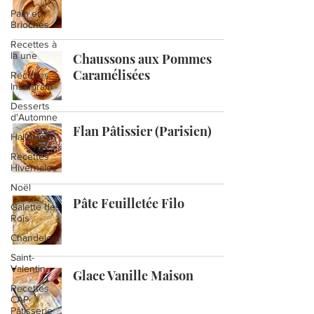
Pain et
Brioches
Recettes à
la une
Chaussons aux Pommes
Caramélisées
Recettes
Instagram
Desserts
d'Automne
Flan Pâtissier (Parisien)
Halloween
Recettes
Hivernales
Noël
Pâte Feuilletée Filo
Galette des
Rois
Chandeleur
Saint-
Valentin
Glace Vanille Maison
Recettes
CAP
Pâtisserie