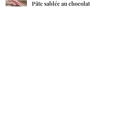
Pâte sablée au chocolat
Brioche au Sucre
(Cramique)
Pâte Feuilletée Facile et
Rapide
Pain Rustique Sans
Pétrissage