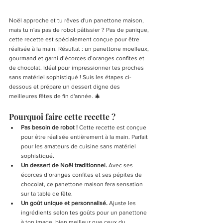
Noël approche et tu rêves d'un panettone maison, 
mais tu n'as pas de robot pâtissier ? Pas de panique, 
cette recette est spécialement conçue pour être 
réalisée à la main. Résultat : un panettone moelleux, 
gourmand et garni d’écorces d’oranges confites et 
de chocolat. Idéal pour impressionner tes proches 
sans matériel sophistiqué ! Suis les étapes ci-
dessous et prépare un dessert digne des 
meilleures fêtes de fin d'année. 🎄
Pourquoi faire cette recette ?
Pas besoin de robot !
 Cette recette est conçue 
pour être réalisée entièrement à la main. Parfait 
pour les amateurs de cuisine sans matériel 
sophistiqué.
Un dessert de Noël traditionnel.
 Avec ses 
écorces d’oranges confites et ses pépites de 
chocolat, ce panettone maison fera sensation 
sur ta table de fête.
Un goût unique et personnalisé.
 Ajuste les 
ingrédients selon tes goûts pour un panettone 
à ton image, bien meilleur que ceux du 