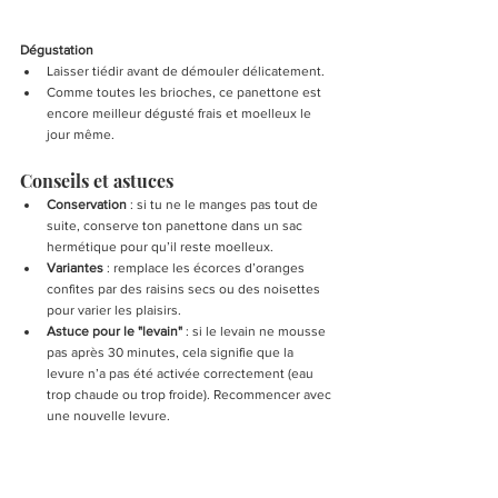
Dégustation
Laisser tiédir avant de démouler délicatement.
Comme toutes les brioches, ce panettone est 
encore meilleur dégusté frais et moelleux le 
jour même.
Conseils et astuces
Conservation
 : si tu ne le manges pas tout de 
suite, conserve ton panettone dans un sac 
hermétique pour qu’il reste moelleux.
Variantes
 : remplace les écorces d’oranges 
confites par des raisins secs ou des noisettes 
pour varier les plaisirs.
Astuce pour le "levain"
 : si le levain ne mousse 
pas après 30 minutes, cela signifie que la 
levure n’a pas été activée correctement (eau 
trop chaude ou trop froide). Recommencer avec 
une nouvelle levure.