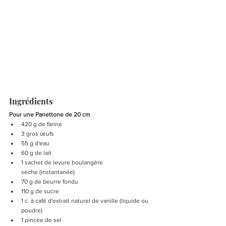
Ingrédients
Pour une Panettone de 20 cm
420 g de farine
3 gros œufs
55 g d'eau
60 g de lait
1 sachet de levure boulangère 
sèche (instantanée)
70 g de beurre fondu
110 g de sucre
1 c. à café d'extrait naturel de vanille (liquide ou 
poudre)
1 pincée de sel