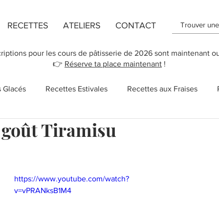
RECETTES
ATELIERS
CONTACT
criptions pour les cours de pâtisserie de 2026 sont maintenant o
👉
Réserve ta place maintenant
!
s Glacés
Recettes Estivales
Recettes aux Fraises
goût Tiramisu
ttes de Flans
Recette de Cookies
Recettes aux Pomm
r 5.
 des Mères
New York
Recettes Vegan
Cupcakes
https://www.youtube.com/watch?
v=vPRANksB1M4
Salé
Sucreries
Recettes rapides
Chocolat