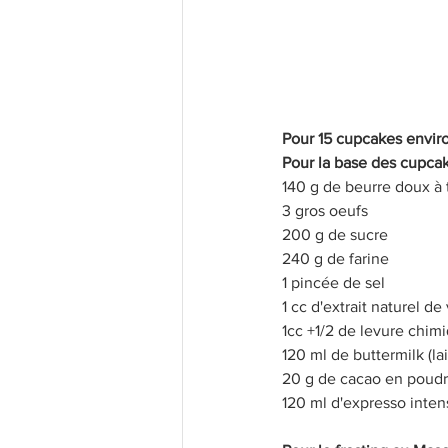
Les bases
Recettes légères
Recettes Populaires
Confi
Pour 15 cupcakes envir
Pour la base des cupca
140 g de beurre doux à
3 gros oeufs
200 g de sucre 
240 g de farine
1 pincée de sel
1 cc d'extrait naturel d
1cc +1/2 de levure chim
120 ml de buttermilk (lai
20 g de cacao en poud
120 ml d'expresso inten