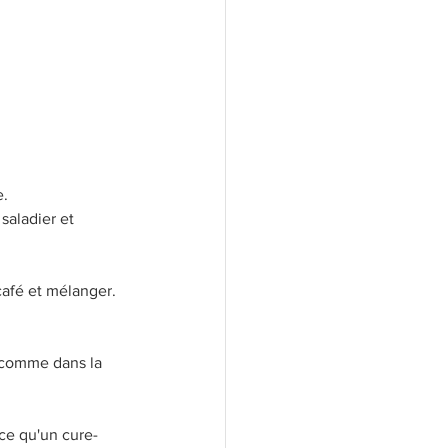
e.
saladier et 
café et mélanger. 
 comme dans la 
ce qu'un cure-