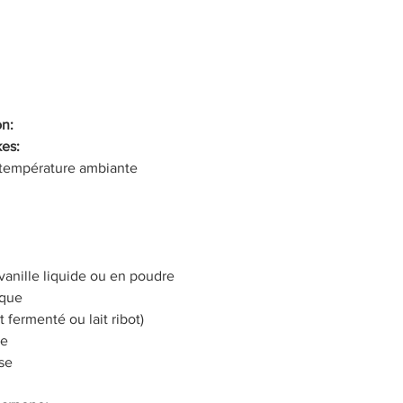
Petit-déjeuner
Brownies
À base de fruits
R
nement
Pain et Brioches
on:
kes:
 température ambiante
e vanille liquide ou en poudre
ique
t fermenté ou lait ribot)
re
se