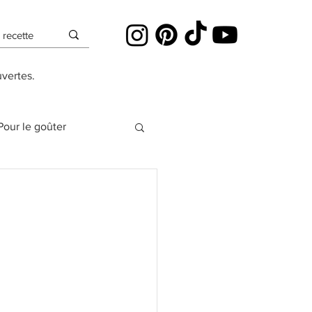
uvertes.
Pour le goûter
es
Cheesecakes
Pâte à sucre