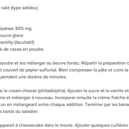
salé (type salidou)
 épaisse 30% mg
 sucre glace
ntilly (facultatif)
fé de cacao en poudre
 poudre et les mélanger au beurre fondu. Répartir la préparation
 couvert de papier sulfurisé. Bien compresser la pâte et cuire la 
C pendant une dizaine de minutes.
 le cream cheese (philadelphia). Ajouter le sucre et la vanille et 
ine et mélanger à nouveau. Incorporer ensuite la crème fraîche é
r un en mélangeant entre chaque addition. Terminer par les bana
es bords du saladier.
'appareil à cheesecake dans le moule. Ajouter quelques cuillères