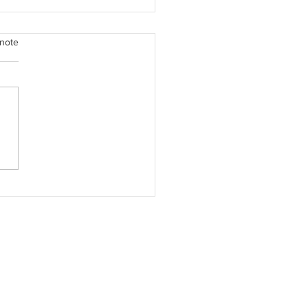
note
secake Tiramisu Sans
son