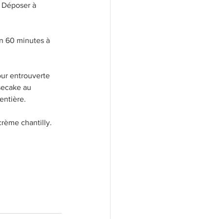
. Déposer à 
n 60 minutes à 
our entrouverte 
esecake au 
entière. 
rème chantilly. 