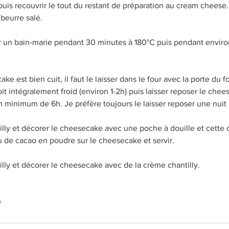
puis recouvrir le tout du restant de préparation au cream cheese
beurre salé. 
r un bain-marie pendant 30 minutes à 180°C puis pendant enviro
ke est bien cuit, il faut le laisser dans le four avec la porte du f
oit intégralement froid (environ 1-2h) puis laisser reposer le che
n minimum de 6h. Je préfère toujours le laisser reposer une nuit 
illy et décorer le cheesecake avec une poche à douille et cette c
 de cacao en poudre sur le cheesecake et servir. 
illy et décorer le cheesecake avec de la crème chantilly. 
e