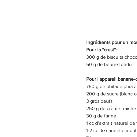
Les bases
Recettes légères
Recettes Populaires
Confi
Ingrédients pour un mo
Pour la "crust":
300 g de biscuits choco
50 g de beurre fondu
Pour l'appareil banane-
750 g de philadelphia 
200 g de sucre (blanc 
3 gros oeufs
250 g de crème fraîch
30 g de farine
1 cc d'extrait naturel de 
1-2 cc de cannelle mou