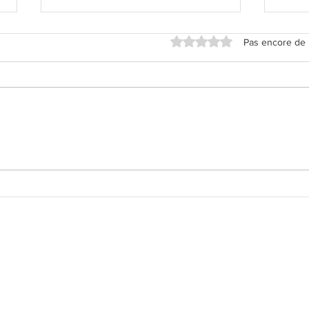
Noté 0 étoile sur 5.
Pas encore de 
Cheesecake Mangue, Coco,
Chee
Citron Vert
Cuis