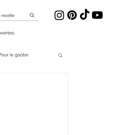
uvertes.
Pour le goûter
es
Cheesecakes
Pâte à sucre