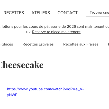
RECETTES
ATELIERS
CONTACT
criptions pour les cours de pâtisserie de 2026 sont maintenant o
👉
Réserve ta place maintenant
!
s Glacés
Recettes Estivales
Recettes aux Fraises
Cheesecake
ttes de Flans
Recette de Cookies
Recettes aux Pomm
r 5.
 des Mères
New York
Recettes Vegan
Cupcakes
https://www.youtube.com/watch?v=qRVe_V-
yNWE
Salé
Sucreries
Recettes rapides
Chocolat