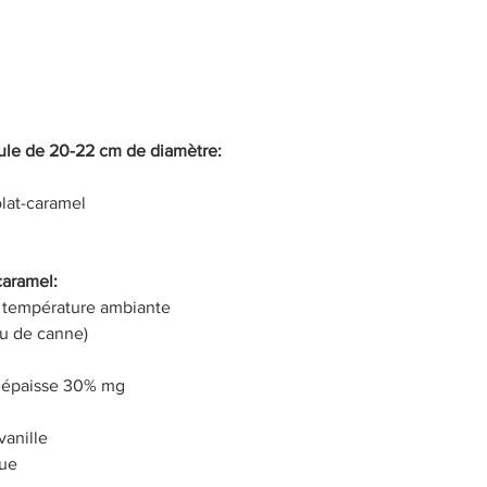
Petit-déjeuner
Brownies
À base de fruits
R
nement
Pain et Brioches
ule de 20-22 cm de diamètre:
lat-caramel 
caramel:
à température ambiante
ou de canne)
e épaisse 30% mg
vanille
lue