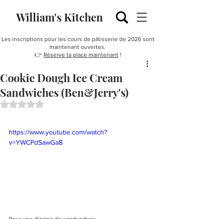
William's Kitchen
Les inscriptions pour les cours de pâtisserie de 2026 sont
maintenant ouvertes.
👉
Réserve ta place maintenant
!
Cookie Dough Ice Cream
Sandwiches (Ben&Jerry's)
Noté NaN étoiles sur 5.
https://www.youtube.com/watch?
v=YWCPdSawGa8
Pour une dizaine de sandwiches: