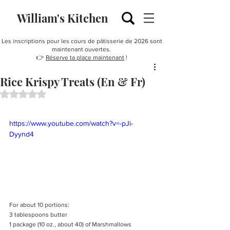
William's Kitchen
Les inscriptions pour les cours de pâtisserie de 2026 sont
maintenant ouvertes.
👉
Réserve ta place maintenant
!
Rice Krispy Treats (En & Fr)
Noté NaN étoiles sur 5.
https://www.youtube.com/watch?v=-pJi-
Dyynd4
For about 10 portions:
3 tablespoons butter
1 package (10 oz., about 40) of Marshmallows