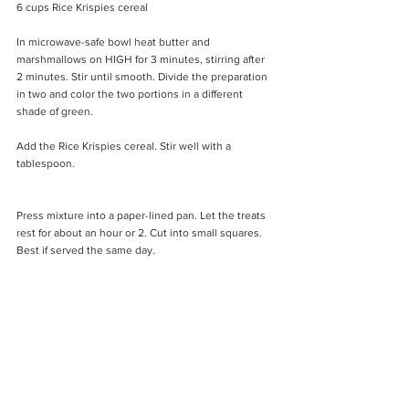
6 cups Rice Krispies cereal
In microwave-safe bowl heat butter and 
marshmallows on HIGH for 3 minutes, stirring after 
2 minutes. Stir until smooth. Divide the preparation 
in two and color the two portions in a different 
shade of green. 
Add the Rice Krispies cereal. Stir well with a 
tablespoon. 
Press mixture into a paper-lined pan. Let the treats 
rest for about an hour or 2. Cut into small squares. 
Best if served the same day.