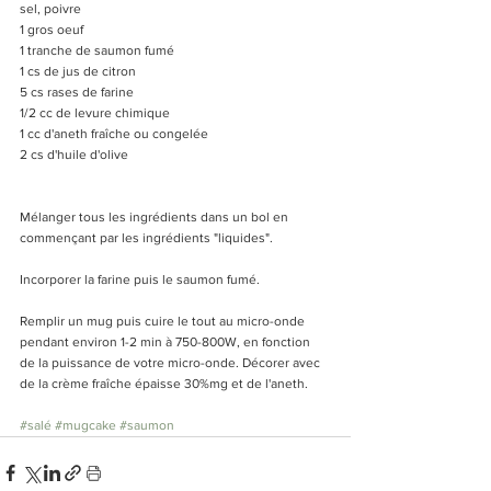
sel, poivre
1 gros oeuf
1 tranche de saumon fumé
1 cs de jus de citron
5 cs rases de farine
1/2 cc de levure chimique
1 cc d'aneth fraîche ou congelée
2 cs d'huile d'olive 
Mélanger tous les ingrédients dans un bol en 
commençant par les ingrédients "liquides".
Incorporer la farine puis le saumon fumé. 
Remplir un mug puis cuire le tout au micro-onde 
pendant environ 1-2 min à 750-800W, en fonction 
de la puissance de votre micro-onde. Décorer avec 
de la crème fraîche épaisse 30%mg et de l'aneth.
#salé
#mugcake
#saumon