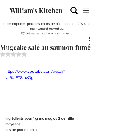
William's Kitchen
Les inscriptions pour les cours de pâtisserie de 2026 sont
maintenant ouvertes.
👉
Réserve ta place maintenant
!
Mugcake salé au saumon fumé
Noté NaN étoiles sur 5.
https://www.youtube.com/watch?
v=9btFT8ibvQg
Ingrédients pour 1 grand mug ou 2 de taille 
moyenne:
1 cs de philadelphia