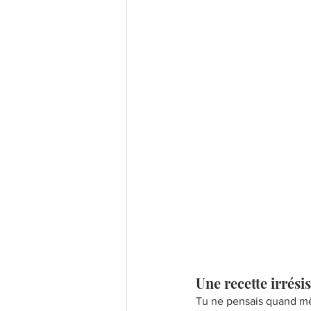
Les bases
Recettes légères
Recettes Populaires
Confi
Une recette irrési
Tu ne pensais quand mêm