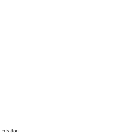
ecette micro-ondes
 création 