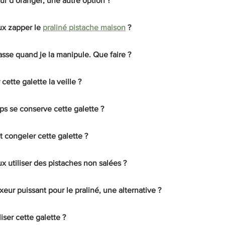
eur d’oranger, une autre option ?
ux zapper le 
praliné pistache maison
 ?
asse quand je la manipule. Que faire ?
cette galette la veille ?
s se conserve cette galette ?
t congeler cette galette ?
x utiliser des pistaches non salées ?
xeur puissant pour le praliné, une alternative ?
iser cette galette ?