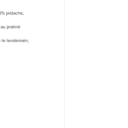
00% pistache, 
au praliné 
e le lendemain, 