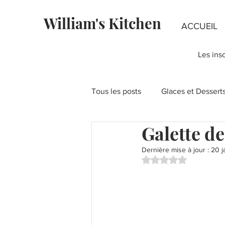
William's Kitchen
ACCUEIL
Les ins
Tous les posts
Glaces et Dessert
Galette d
Fondants au chocolat
Rece
Dernière mise à jour :
20 j
Noté NaN étoiles su
Recettes à la Pistache
Fête
Layer Cakes
Pies & Tartes