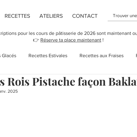
RECETTES
ATELIERS
CONTACT
criptions pour les cours de pâtisserie de 2026 sont maintenant o
👉
Réserve ta place maintenant
!
s Glacés
Recettes Estivales
Recettes aux Fraises
es Rois Pistache façon Bakl
ttes de Flans
Recette de Cookies
Recettes aux Pomm
anv. 2025
r 5.
 des Mères
New York
Recettes Vegan
Cupcakes
Salé
Sucreries
Recettes rapides
Chocolat