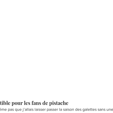
Petit-déjeuner
Brownies
À base de fruits
R
nement
Pain et Brioches
stible pour les fans de pistache
e pas que j’allais laisser passer la saison des galettes sans une