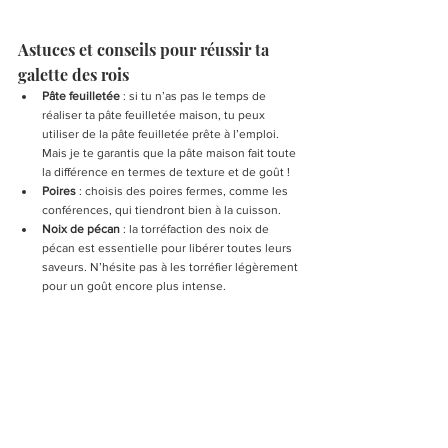
Astuces et conseils pour réussir ta 
galette des rois
Pâte feuilletée
 : si tu n’as pas le temps de 
réaliser ta pâte feuilletée maison, tu peux 
utiliser de la pâte feuilletée prête à l’emploi. 
Mais je te garantis que la pâte maison fait toute 
la différence en termes de texture et de goût !
Poires
 : choisis des poires fermes, comme les 
conférences, qui tiendront bien à la cuisson.
Noix de pécan
 : la torréfaction des noix de 
pécan est essentielle pour libérer toutes leurs 
saveurs. N’hésite pas à les torréfier légèrement 
pour un goût encore plus intense.