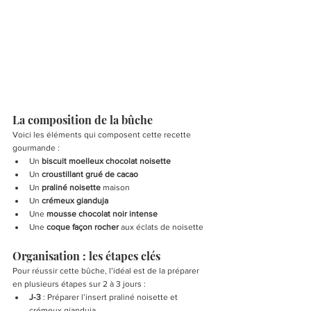
La composition de la bûche
Voici les éléments qui composent cette recette 
gourmande :
Un 
biscuit moelleux chocolat noisette
Un 
croustillant grué de cacao
Un 
praliné noisette
 maison
Un 
crémeux gianduja
Une 
mousse chocolat noir intense
Une 
coque façon rocher
 aux éclats de noisette
Organisation : les étapes clés
Pour réussir cette bûche, l’idéal est de la préparer 
en plusieurs étapes sur 2 à 3 jours :
J-3
 : Préparer l’insert praliné noisette et 
crémeux gianduja.