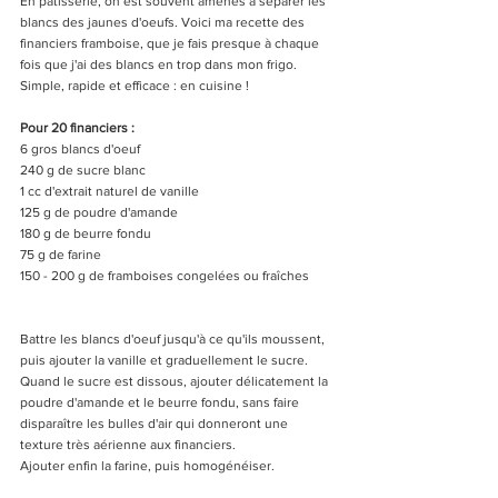
En pâtisserie, on est souvent amenés à séparer les 
blancs des jaunes d'oeufs. Voici ma recette des 
financiers framboise, que je fais presque à chaque 
fois que j'ai des blancs en trop dans mon frigo.
Simple, rapide et efficace : en cuisine !
Pour 20 financiers :
6 gros blancs d'oeuf
240 g de sucre blanc
1 cc d'extrait naturel de vanille
125 g de poudre d'amande 
180 g de beurre fondu
75 g de farine 
150 - 200 g de framboises congelées ou fraîches
Battre les blancs d'oeuf jusqu'à ce qu'ils moussent, 
puis ajouter la vanille et graduellement le sucre. 
Quand le sucre est dissous, ajouter délicatement la 
poudre d'amande et le beurre fondu, sans faire 
disparaître les bulles d'air qui donneront une 
texture très aérienne aux financiers.
Ajouter enfin la farine, puis homogénéiser.