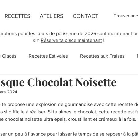
RECETTES
ATELIERS
CONTACT
criptions pour les cours de pâtisserie de 2026 sont maintenant o
👉
Réserve ta place maintenant
!
s Glacés
Recettes Estivales
Recettes aux Fraises
sque Chocolat Noisette
ttes de Flans
Recette de Cookies
Recettes aux Pomm
ars 2024
r 5.
: je te propose une explosion de gourmandise avec cette recette
 des Mères
New York
Recettes Vegan
Cupcakes
si difficile à réaliser. Si tu aimes le chocolat, cette recette est fa
chocolat noisette ultra épais, croustillant et crémeux à la fois.
Salé
Sucreries
Recettes rapides
Chocolat
niser un peu à l’avance pour laisser le temps de se reposer à la pât