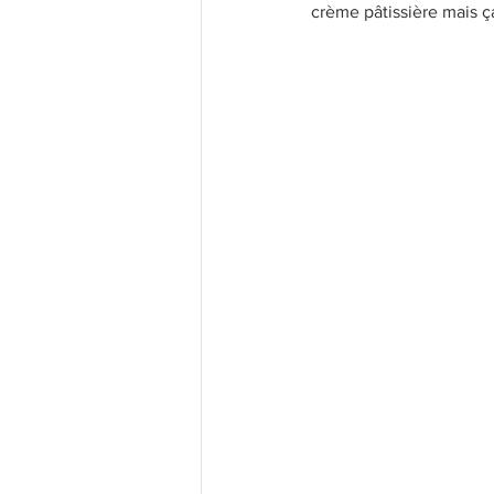
crème pâtissière mais ç
Les bases
Recettes légères
Recettes Populaires
Confi