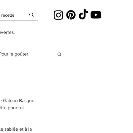
uvertes.
Pour le goûter
es
 de Gâteau Basque 
Cheesecakes
ite pour toi. 
Pâte à sucre
e sablée et à la 