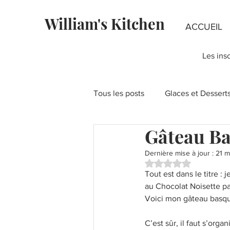
William's Kitchen
ACCUEIL
Les ins
Tous les posts
Glaces et Dessert
Gâteau Ba
Fondants au chocolat
Rece
Dernière mise à jour :
21 m
Noté NaN étoiles su
Tout est dans le titre 
Recettes à la Pistache
Fête
au Chocolat Noisette pas 
Voici mon gâteau basque 
Layer Cakes
Pies & Tartes
C’est sûr, il faut s’orga