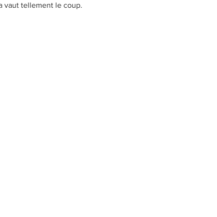
a vaut tellement le coup. 
Petit-déjeuner
Brownies
À base de fruits
R
nement
Pain et Brioches