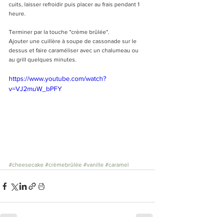
cuits, laisser refroidir puis placer au frais pendant 1 
heure.
Terminer par la touche "crème brûlée".
Ajouter une cuillère à soupe de cassonade sur le 
dessus et faire caraméliser avec un chalumeau ou 
au grill quelques minutes.
https://www.youtube.com/watch?
v=VJ2muW_bPFY
#cheesecake
#crèmebrûlée
#vanille
#caramel