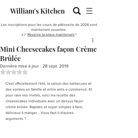
William's Kitchen
Les inscriptions pour les cours de pâtisserie de 2026 sont
maintenant ouvertes.
👉
Réserve ta place maintenant
!
Mini Cheesecakes façon Crème
Brûlée
Dernière mise à jour :
28 sept. 2019
Noté NaN étoiles sur 5.
C'est officiellement l'été, la saison des barbecues et 
des soirées en famille et entre amis a commencé. Et 
pour ravir vos invités, voici ma recette des 
cheesecakes individuels avec un dessus façon 
crème brûlée. Rapides et super simples à faire, 
délicieux à manger... Vous faut-il d'autres 
arguments ? 