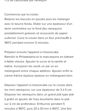
1 cs de cassonade par ramequin 
Commencer par la croûte. 
Réduire les biscuits en poudre puis les mélanger 
avec le beurre fondu. Etaler sur une épaisseur d'un 
demi centimètre sur le fond des ramequins 
préalablement graissés et recouverts de papier 
sulfurisé. Cuire la croute dans un four préchauffé à 
180°C pendant environ 5 minutes.
Préparer ensuite l'appareil à cheesecake.
Ramollir le Philadelphia et le mascarpone en battant 
à faible vitesse. Ajouter le sucre et la vanille et 
battre. Incorporer les oeufs un par un en 
mélangeant entre chaque addition. Ajouter enfin la 
crème fraîche épaisse épaisse en mélangeant bien. 
Déposer l'appareil à cheesecake sur le croute dans 
les mini ramequins, sur une épaisseur de 3 à 5 cm. 
Disposer les ramequins dans un grand plat type plat 
à gratin et ajouter de l'eau bouillante dans le plat 
sur 2 cm de profondeur. Enfourner pendant 5 
minutes à 180°C, puis 20 à 30 min à 160°C. Une fois 