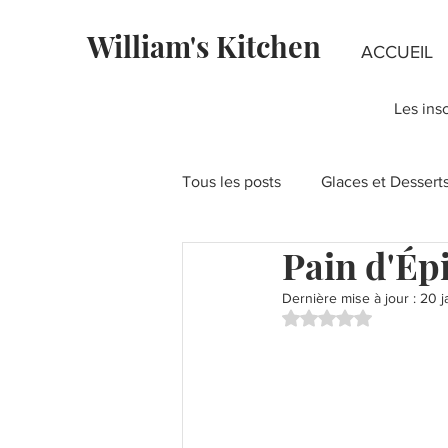
William's Kitchen
ACCUEIL
Les ins
Tous les posts
Glaces et Dessert
Pain d'Ép
Fondants au chocolat
Rece
Dernière mise à jour :
20 j
Noté NaN étoiles su
Recettes à la Pistache
Fête
Layer Cakes
Pies & Tartes