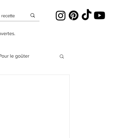
uvertes.
Pour le goûter
es
Cheesecakes
Pâte à sucre