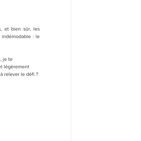
 et bien sûr, les 
recettes gourmandes qui réchauffent le cœur. Aujourd’hui, je te propose un classique indémodable : le 
, je te 
 et légèrement 
à relever le défi ? 