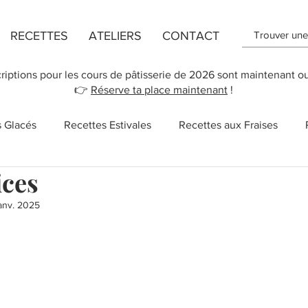
RECETTES
ATELIERS
CONTACT
criptions pour les cours de pâtisserie de 2026 sont maintenant o
👉
Réserve ta place maintenant
!
s Glacés
Recettes Estivales
Recettes aux Fraises
ices
ttes de Flans
Recette de Cookies
Recettes aux Pomm
anv. 2025
r 5.
 des Mères
New York
Recettes Vegan
Cupcakes
Salé
Sucreries
Recettes rapides
Chocolat