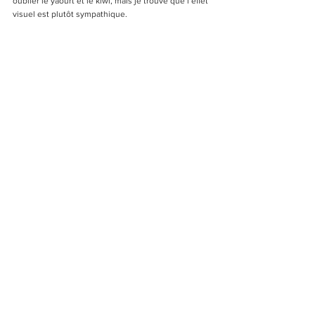
oublier le yaourt et le kiwi, mais je trouve que l’effet 
visuel est plutôt sympathique.