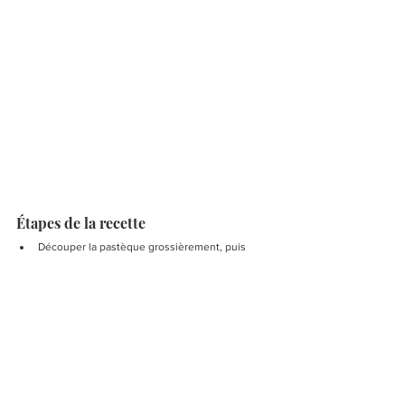
Étapes de la recette 
Découper la pastèque grossièrement, puis 
ajouter les zestes et le jus d’un citron vert. 
Mixer au blender ou au mixeur plongeur 
jusqu’à l’obtention d’un liquide lisse et 
homogène.
Verser dans les moules jusqu’aux 3/4, puis 
placer au congélateur environ 30 minutes. Une 
fois que le liquide commence à prendre, 
enfoncer un bâtonnet en bois dans chaque 
cavité. Replacer au congélateur pour que le jus 