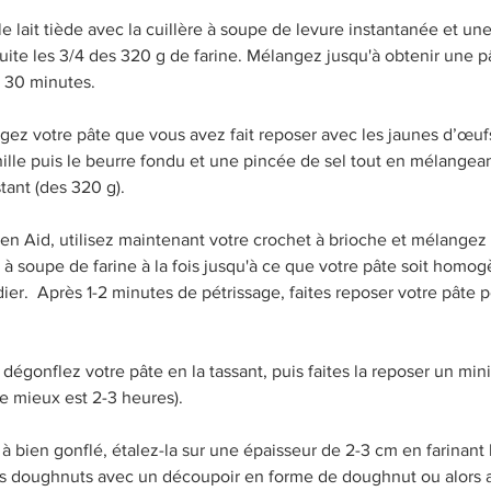
 lait tiède avec la cuillère à soupe de levure instantanée et une
uite les 3/4 des 320 g de farine. Mélangez jusqu'à obtenir une 
t 30 minutes.
gez votre pâte que vous avez fait reposer avec les jaunes d’œufs
anille puis le beurre fondu et une pincée de sel tout en mélangea
stant (des 320 g). 
hen Aid, utilisez maintenant votre crochet à brioche et mélangez 
 à soupe de farine à la fois jusqu'à ce que votre pâte soit homog
ier.  Après 1-2 minutes de pétrissage, faites reposer votre pâte 
dégonflez votre pâte en la tassant, puis faites la reposer un mi
le mieux est 2-3 heures).
à bien gonflé, étalez-la sur une épaisseur de 2-3 cm en farinant 
os doughnuts avec un découpoir en forme de doughnut ou alors 