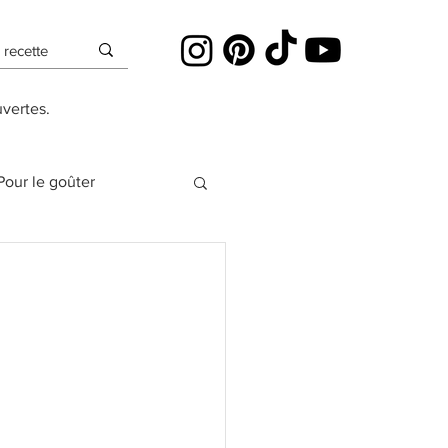
uvertes.
Pour le goûter
es
Cheesecakes
Pâte à sucre