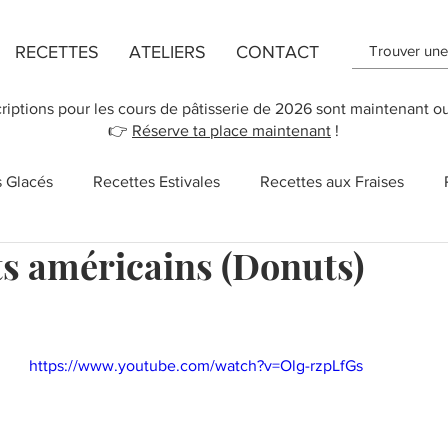
RECETTES
ATELIERS
CONTACT
criptions pour les cours de pâtisserie de 2026 sont maintenant o
👉
Réserve ta place maintenant
!
s Glacés
Recettes Estivales
Recettes aux Fraises
 américains (Donuts)
ttes de Flans
Recette de Cookies
Recettes aux Pomm
r 5.
 des Mères
New York
Recettes Vegan
Cupcakes
https://www.youtube.com/watch?v=Olg-rzpLfGs
Salé
Sucreries
Recettes rapides
Chocolat