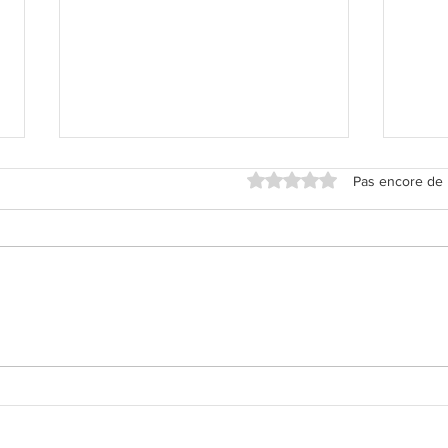
Noté 0 étoile sur 5.
Pas encore de 
Praliné Pistache (2024)
Mill
(202