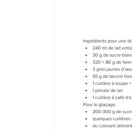
Les bases
Recettes légères
Recettes Populaires
Confi
Ingrédients pour une di
240 ml de lait entie
30 g de sucre blanc
320 + 80 g de farin
3 gros jaunes d’œuf
55 g de beurre fon
1 cuillère à soupe +
1 pincée de sel  
1 cuillère à café d'e
Pour le glaçage: 
200-300 g de sucre
quelques cuillères 
du colorant aliment