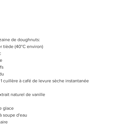
Petit-déjeuner
Brownies
À base de fruits
R
nement
Pain et Brioches
zaine de doughnuts: 
r tiède (40°C environ)  
  
e  
s  
du  
 1 cuillère à café de levure sèche instantanée  
xtrait naturel de vanille 
 glace  
à soupe d'eau  
aire 