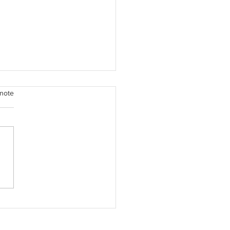
note
ionaire's Shortbread
3)