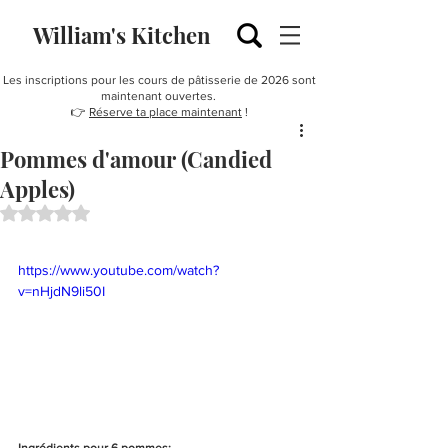
William's Kitchen
Les inscriptions pour les cours de pâtisserie de 2026 sont
maintenant ouvertes.
👉
Réserve ta place maintenant
!
Pommes d'amour (Candied
Apples)
Noté NaN étoiles sur 5.
https://www.youtube.com/watch?
v=nHjdN9li50I
Ingrédients pour 6 pommes: