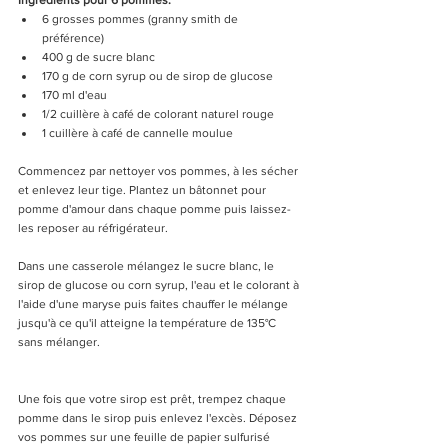
6 grosses pommes (granny smith de 
préférence)  
400 g de sucre blanc  
170 g de corn syrup ou de sirop de glucose  
170 ml d'eau   
1/2 cuillère à café de colorant naturel rouge  
1 cuillère à café de cannelle moulue  
Commencez par nettoyer vos pommes, à les sécher 
et enlevez leur tige. Plantez un bâtonnet pour 
pomme d'amour dans chaque pomme puis laissez-
les reposer au réfrigérateur.
Dans une casserole mélangez le sucre blanc, le 
sirop de glucose ou corn syrup, l'eau et le colorant à 
l'aide d'une maryse puis faites chauffer le mélange 
jusqu'à ce qu'il atteigne la température de 135°C 
sans mélanger.
Une fois que votre sirop est prêt, trempez chaque 
pomme dans le sirop puis enlevez l'excès. Déposez 
vos pommes sur une feuille de papier sulfurisé 