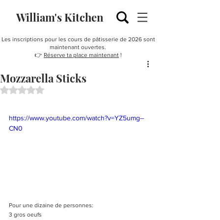
William's Kitchen
Les inscriptions pour les cours de pâtisserie de 2026 sont
maintenant ouvertes.
👉
Réserve ta place maintenant
!
Mozzarella Sticks
Noté NaN étoiles sur 5.
https://www.youtube.com/watch?v=YZ5umg--
CN0
Pour une dizaine de personnes:
3 gros oeufs