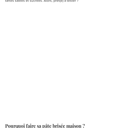
tartes salées et sucrées. Alors, prêt(e) à tester ?
Pourquoi faire sa pâte brisée maison ? 