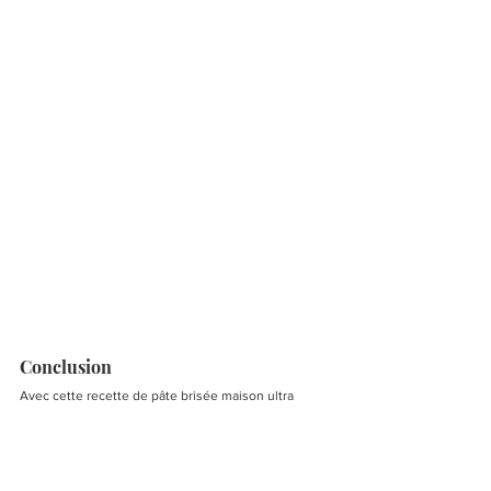
Conclusion
Avec cette recette de pâte brisée maison ultra 
croustillante, tu as de quoi sublimer toutes tes 
tartes, qu’elles soient sucrées ou salées. Plus 
savoureuse et légère que celles du commerce, elle 
deviendra vite un indispensable dans ta cuisine !