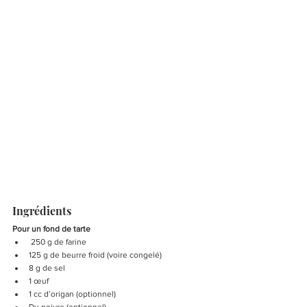
Ingrédients 
Pour un fond de tarte
 250 g de farine
125 g de beurre froid (voire congelé)
8 g de sel
1 œuf
1 cc d’origan (optionnel)
Du poivre (optionnel)