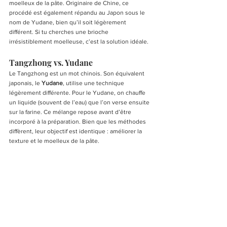
moelleux de la pâte. Originaire de Chine, ce 
procédé est également répandu au Japon sous le 
nom de Yudane, bien qu’il soit légèrement 
différent. Si tu cherches une brioche 
irrésistiblement moelleuse, c’est la solution idéale.
Tangzhong vs. Yudane 
Le Tangzhong est un mot chinois. Son équivalent 
japonais, le 
Yudane
, utilise une technique 
légèrement différente. Pour le Yudane, on chauffe 
un liquide (souvent de l’eau) que l’on verse ensuite 
sur la farine. Ce mélange repose avant d’être 
incorporé à la préparation. Bien que les méthodes 
diffèrent, leur objectif est identique : améliorer la 
texture et le moelleux de la pâte.