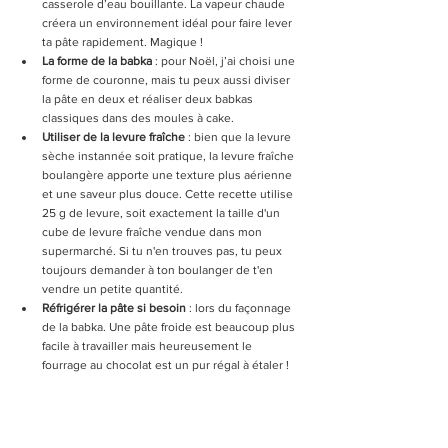
casserole d’eau bouillante. La vapeur chaude 
créera un environnement idéal pour faire lever 
ta pâte rapidement. Magique !
La forme de la babka 
: 
pour Noël, j’ai choisi une 
forme de couronne, mais tu peux aussi diviser 
la pâte en deux et réaliser deux babkas 
classiques dans des moules à cake.
Utiliser de la levure fraîche 
: bien que la levure 
sèche instannée soit pratique, la levure fraîche 
boulangère apporte une texture plus aérienne 
et une saveur plus douce. Cette recette utilise 
25 g de levure, soit exactement la taille d'un 
cube de levure fraîche vendue dans mon 
supermarché. Si tu n'en trouves pas, tu peux 
toujours demander à ton boulanger de t'en 
vendre un petite quantité.
Réfrigérer la pâte si besoin
 : lors du façonnage 
de la babka. Une pâte froide est beaucoup plus 
facile à travailler mais heureusement le 
fourrage au chocolat est un pur régal à étaler ! 