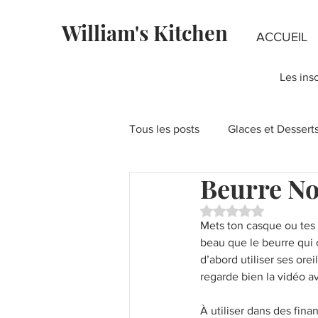
William's Kitchen
ACCUEIL
Les ins
Tous les posts
Glaces et Dessert
Beurre No
Fondants au chocolat
Rece
Noté NaN étoiles su
Mets ton casque ou tes 
Recettes à la Pistache
beau que le beurre qui c
Fête
d’abord utiliser ses ore
regarde bien la vidéo av
Layer Cakes
Pies & Tartes
À utiliser dans des fin