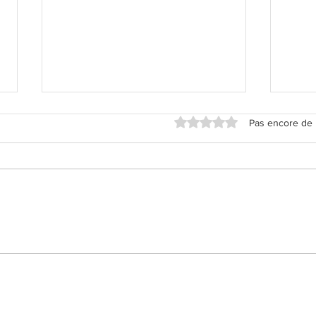
Noté 0 étoile sur 5.
Pas encore de 
Mes Cookies Parfaits
Finan
fram