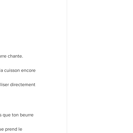
rre chante. 
la cuisson encore 
iliser directement 
is que ton beurre 
ue prend le 