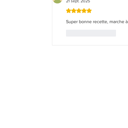
21 sept. 2025
Noté 5 étoiles sur 5.
Super bonne recette, marche à 
J'aime
Répondre
William's Kitchen
Les cours de Pâtisserie
FAQ
Contact
CGV - CGU