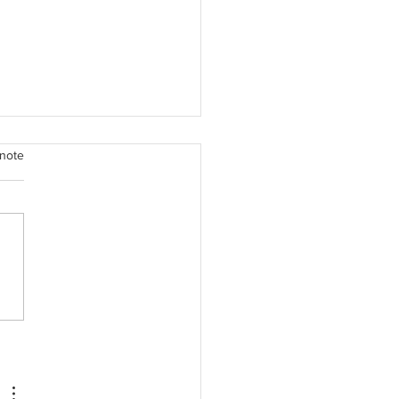
note
ciers légers à la
boise