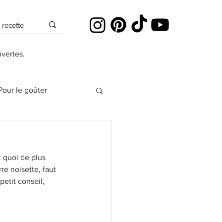
uvertes.
Pour le goûter
es
 quoi de plus 
re noisette, faut 
Cheesecakes
petit conseil, 
Pâte à sucre