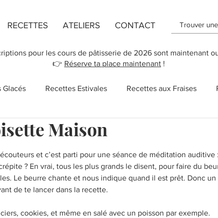
RECETTES
ATELIERS
CONTACT
criptions pour les cours de pâtisserie de 2026 sont maintenant o
👉
Réserve ta place maintenant
!
s Glacés
Recettes Estivales
Recettes aux Fraises
isette Maison
ttes de Flans
Recette de Cookies
Recettes aux Pomm
r 5.
écouteurs et c’est parti pour une séance de méditation auditive :
répite ? En vrai, tous les plus grands le disent, pour faire du beur
 des Mères
New York
Recettes Vegan
Cupcakes
illes. Le beurre chante et nous indique quand il est prêt. Donc un 
ant de te lancer dans la recette. 
Salé
Sucreries
Recettes rapides
Chocolat
anciers, cookies, et même en salé avec un poisson par exemple. 