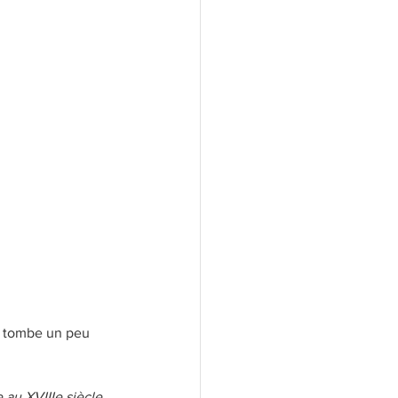
ecette micro-ondes
, tombe un peu 
 au XVIIIe siècle, 