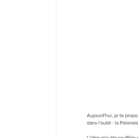
Les bases
Recettes légères
Recettes Populaires
Confi
Aujourd'hui, je te prop
dans l'oubli : la Polonai
L'idée m'a été soufflée