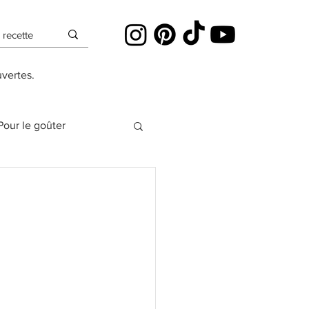
uvertes.
Pour le goûter
es
Cheesecakes
Pâte à sucre