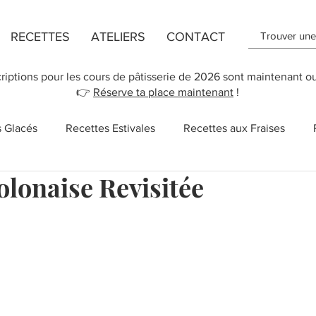
RECETTES
ATELIERS
CONTACT
criptions pour les cours de pâtisserie de 2026 sont maintenant o
👉
Réserve ta place maintenant
!
s Glacés
Recettes Estivales
Recettes aux Fraises
olonaise Revisitée
ttes de Flans
Recette de Cookies
Recettes aux Pomm
r 5.
 des Mères
New York
Recettes Vegan
Cupcakes
Salé
Sucreries
Recettes rapides
Chocolat