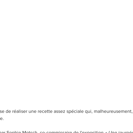
Petit-déjeuner
Brownies
À base de fruits
R
nement
Pain et Brioches
ose de réaliser une recette assez spéciale qui, malheureusement
se.
 par Sophie Motsch, co-commissaire de l'exposition 
« Une journée