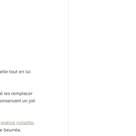
lle tout en lui 
ré les remplacer 
nservant un joli 
 
praliné noisette
. 
he beurrée.