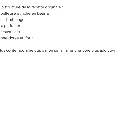
a structure de la recette originale :
moelleuse et riche en beurre
our l'imbibage
ère parfumée
croustillant
enne dorée au four
us contemporaine qui, à mon sens, la rend encore plus addictiv