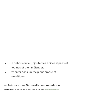
En dehors du feu, ajouter les épices râpées et 
moulues et bien mélanger.
Réserver dans un récipient propre et 
hermétique.
💡 Retrouve mes 
5 conseils pour réussir ton 
caramel
 à tous les coups sur ma 
newsletter 
d'octobre
.