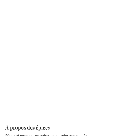
À propos des épices
Râper et moudre tes épices au dernier moment fait 