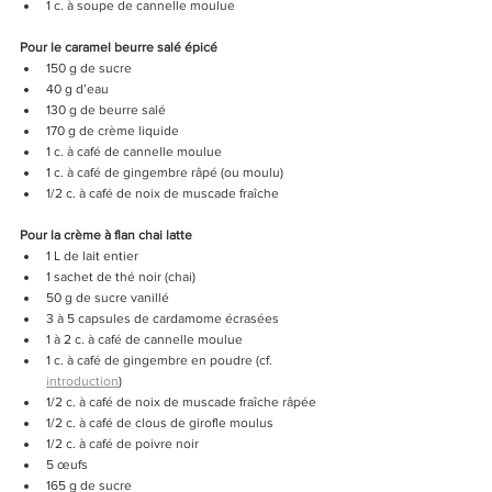
1 c. à soupe de cannelle moulue
Pour le caramel beurre salé épicé
150 g de sucre
40 g d’eau
130 g de beurre salé
170 g de crème liquide
1 c. à café de cannelle moulue
1 c. à café de gingembre râpé (ou moulu)
1/2 c. à café de noix de muscade fraîche
Pour la crème à flan chai latte
1 L de lait entier
1 sachet de thé noir (chai)
50 g de sucre vanillé
3 à 5 capsules de cardamome écrasées
1 à 2 c. à café de cannelle moulue
1 c. à café de gingembre en poudre (cf. 
introduction
)
1/2 c. à café de noix de muscade fraîche râpée
1/2 c. à café de clous de girofle moulus
1/2 c. à café de poivre noir
5 œufs
165 g de sucre