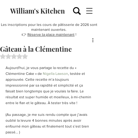
William's Kitchen
Les inscriptions pour les cours de pâtisserie de 2026 sont
maintenant ouvertes.
👉
Réserve ta place maintenant
!
Gâteau à la Clémentine
Noté NaN étoiles sur 5.
Aujourd'hui, je vous partage la recette du « 
Clémentine Cake » de 
Nigella Lawson
, testée et 
approuvée. Cette recette m’a toujours 
impressionné par sa rapidité et simplicité et ça 
faisait bien longtemps que je voulais la faire. Le 
résultat est super humide et moelleux, à mi-chemin 
entre le flan et le gâteau. À tester très vite ! 
(Au passage, je me suis rendu compte que j’avais 
oublié la levure 4 bonnes minutes après avoir 
enfourné mon gâteau et finalement tout s’est bien 
passé... )