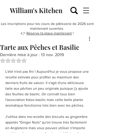
William's Kitchen
Les inscriptions pour les cours de pâtisserie de 2026 sont
maintenant ouvertes.
👉
Réserve ta place maintenant
!
Tarte aux Pêches et Basilic
Dernière mise à jour :
13 nov. 2019
Noté NaN étoiles sur 5.
L'été n'est pas fini ! Aujourd'hui je vous propose une 
recette estivale pour profiter au maximum des 
derniers fruits de saison. Il s'agit d'une délicieuse 
tarte aux pêches un peu originale puisque j'y ajoute 
des feuilles de basilic. On connaît tous bien 
l'association fraise-basilic mais cette belle plante 
aromatique fonctionne très bien avec les pêches. 
J'utilise dans ma recette des biscuits au gingembre 
appelés "Ginger Nuts" qu'on trouve très facilement 
en Angleterre mais vous pouvez utiliser n'importe 