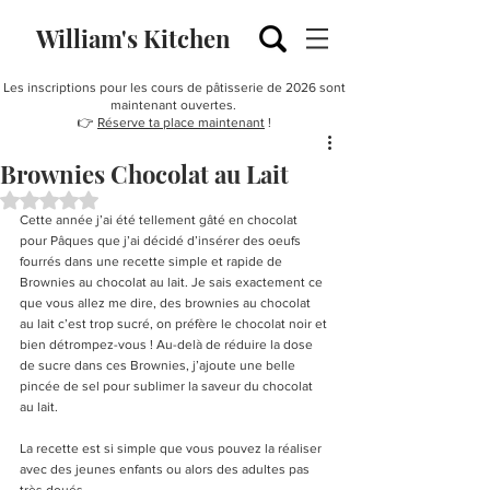
William's Kitchen
Les inscriptions pour les cours de pâtisserie de 2026 sont
maintenant ouvertes.
👉
Réserve ta place maintenant
!
Brownies Chocolat au Lait
Noté NaN étoiles sur 5.
Cette année j’ai été tellement gâté en chocolat 
pour Pâques que j’ai décidé d’insérer des oeufs 
fourrés dans une recette simple et rapide de 
Brownies au chocolat au lait. Je sais exactement ce 
que vous allez me dire, des brownies au chocolat 
au lait c’est trop sucré, on préfère le chocolat noir et 
bien détrompez-vous ! Au-delà de réduire la dose 
de sucre dans ces Brownies, j’ajoute une belle 
pincée de sel pour sublimer la saveur du chocolat 
au lait. 
La recette est si simple que vous pouvez la réaliser 
avec des jeunes enfants ou alors des adultes pas 