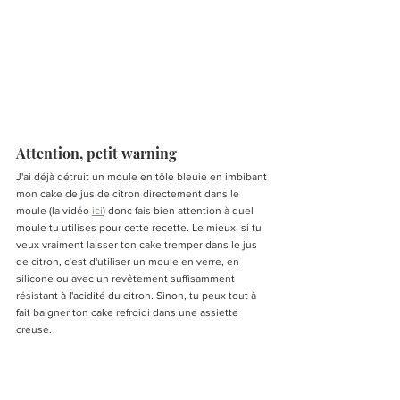
Attention, petit warning
J'ai déjà détruit un moule en tôle bleuie en imbibant 
mon cake de jus de citron directement dans le 
moule (la vidéo 
ici
) donc fais bien attention à quel 
moule tu utilises pour cette recette. Le mieux, si tu 
veux vraiment laisser ton cake tremper dans le jus 
de citron, c'est d'utiliser un moule en verre, en 
silicone ou avec un revêtement suffisamment 
résistant à l'acidité du citron. Sinon, tu peux tout à 
fait baigner ton cake refroidi dans une assiette 
creuse. 