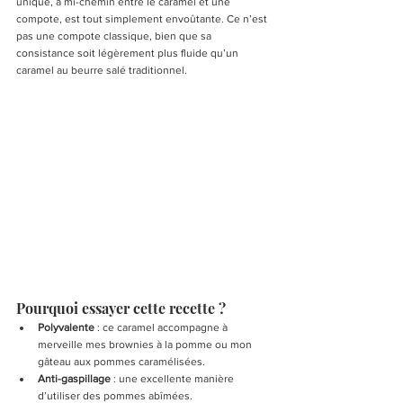
unique, à mi-chemin entre le caramel et une 
compote, est tout simplement envoûtante. Ce n’est 
pas une compote classique, bien que sa 
consistance soit légèrement plus fluide qu’un 
caramel au beurre salé traditionnel.
Pourquoi essayer cette recette ?
Polyvalente
 : ce caramel accompagne à 
merveille mes brownies à la pomme ou mon 
gâteau aux pommes caramélisées.
Anti-gaspillage
 : une excellente manière 
d’utiliser des pommes abîmées.