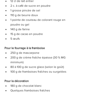
12 cl de lait entier
2 c. à café de sucre en poudre
1 grosse pincée de sel
110 g de beurre doux
1 pointe de couteau de colorant rouge en 
poudre ou gel
140 g de farine
15 g de cacao en poudre
5 œufs
Pour le fourrage à la framboise
250 g de mascarpone
200 g de crème fraîche épaisse (30 % MG 
minimum)
80 à 100 g de sucre glace (selon le goût)
100 g de framboises fraîches ou surgelées
Pour la décoration
180 g de chocolat blanc
Quelques framboises fraîches