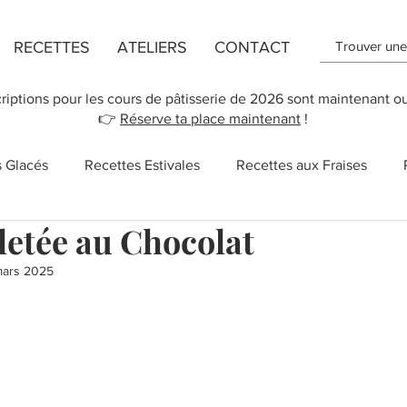
RECETTES
ATELIERS
CONTACT
criptions pour les cours de pâtisserie de 2026 sont maintenant o
👉
Réserve ta place maintenant
!
s Glacés
Recettes Estivales
Recettes aux Fraises
letée au Chocolat
ttes de Flans
Recette de Cookies
Recettes aux Pomm
mars 2025
r 5.
 des Mères
New York
Recettes Vegan
Cupcakes
Salé
Sucreries
Recettes rapides
Chocolat