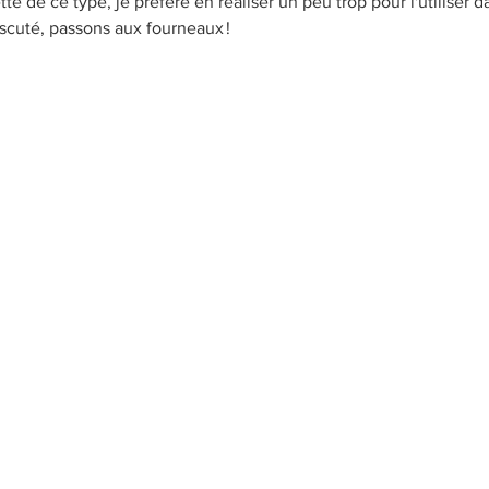
e de ce type, je préfère en réaliser un peu trop pour l'utiliser d
iscuté, passons aux fourneaux !