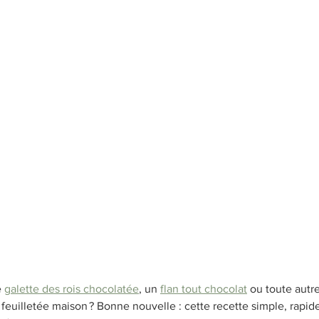
Petit-déjeuner
Brownies
À base de fruits
R
nement
Pain et Brioches
 
galette des rois chocolatée
, un 
flan tout chocolat
 ou toute autre
feuilletée maison ? Bonne nouvelle : cette recette simple, rapide