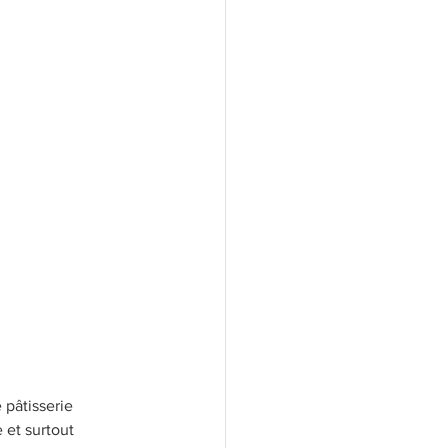
ecette micro-ondes
 pâtisserie 
 et surtout 