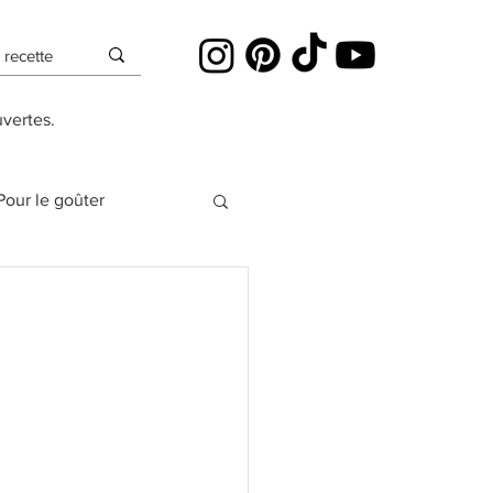
uvertes.
Pour le goûter
es
Cheesecakes
Pâte à sucre