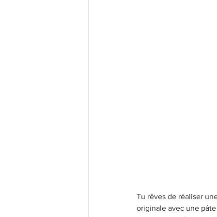
Les bases
Recettes légères
Recettes Populaires
Confi
Tu rêves de réaliser une
originale avec une pâte 