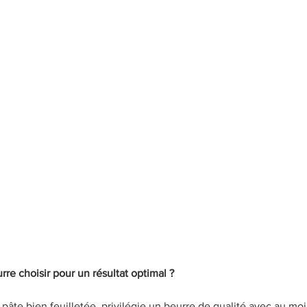
re choisir pour un résultat optimal ?
pâte bien feuilletée, privilégie un beurre de qualité avec au mo