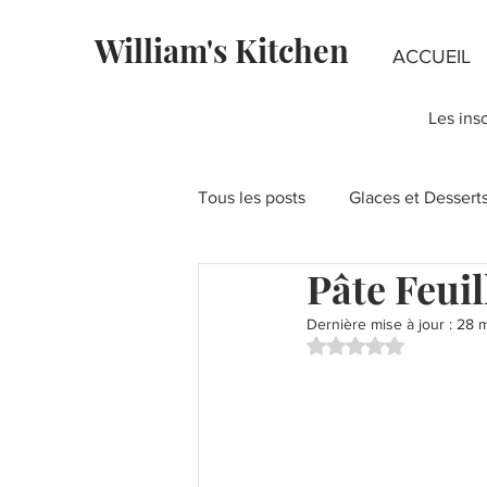
William's Kitchen
ACCUEIL
Les ins
Tous les posts
Glaces et Dessert
Pâte Feuil
Fondants au chocolat
Rece
Dernière mise à jour :
28 
Noté NaN étoiles su
Recettes à la Pistache
Fête
Layer Cakes
Pies & Tartes