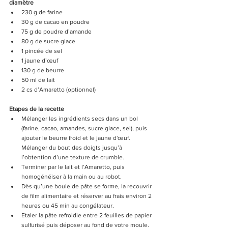
diamètre 
230 g de farine
30 g de cacao en poudre 
75 g de poudre d’amande 
80 g de sucre glace
1 pincée de sel 
1 jaune d’œuf
130 g de beurre 
50 ml de lait 
2 cs d’Amaretto (optionnel)
Etapes de la recette
Mélanger les ingrédients secs dans un bol 
(farine, cacao, amandes, sucre glace, sel), puis 
ajouter le beurre froid et le jaune d'œuf. 
Mélanger du bout des doigts jusqu’à 
l’obtention d’une texture de crumble. 
Terminer par le lait et l’Amaretto, puis 
homogénéiser à la main ou au robot. 
Dès qu’une boule de pâte se forme, la recouvrir 
de film alimentaire et réserver au frais environ 2 
heures ou 45 min au congélateur.
Etaler la pâte refroidie entre 2 feuilles de papier 
sulfurisé puis déposer au fond de votre moule. 