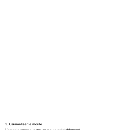
3. Caraméliser le moule
Verser le caramel dans un moule préalablement 