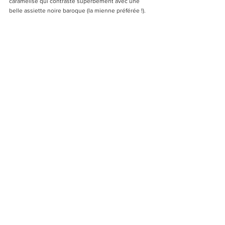
caramélisé qui contraste superbement avec une 
belle assiette noire baroque (la mienne préférée !).