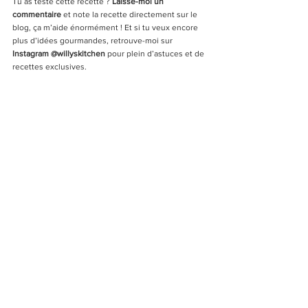
Tu as testé cette recette ? 
Laisse-moi un 
commentaire
 et note la recette directement sur le 
blog, ça m’aide énormément ! Et si tu veux encore 
plus d’idées gourmandes, retrouve-moi sur 
Instagram @willyskitchen
 pour plein d’astuces et de 
recettes exclusives.