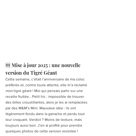
🆕 Mise à jour 2025 : une nouvelle 
version du Tigré Géant
Cette semaine, c’était l’anniversaire de ma coloc 
préférée et, contre toute attente, elle m’a réclamé 
mon
 tigré géant ! Moi qui pensais partir sur une 
recette fruitée… Petit hic : impossible de trouver 
des billes croustillantes, alors je les ai remplacées 
par des M&M’s Mini. Mauvaise idée : ils ont 
légèrement fondu dans la ganache et perdu tout 
leur croquant. Verdict ? Moins de texture, mais 
toujours aussi bon. J’en ai profité pour prendre 
quelques photos de cette version revisitée !